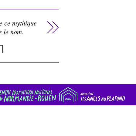
e ce mythique
re le nom.