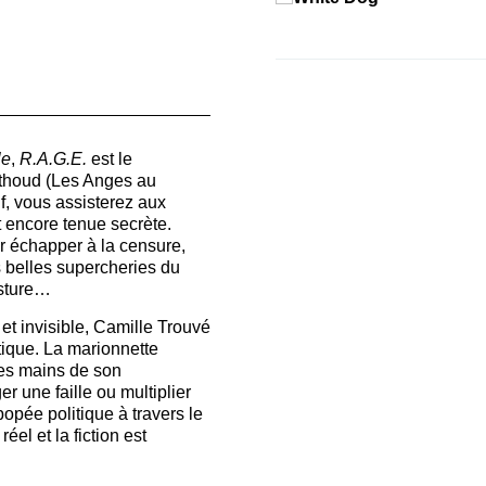
le
,
R.A.G.E.
est le
rthoud (Les Anges au
if, vous assisterez aux
 encore tenue secrète.
r échapper à la censure,
s belles supercheries du
osture…
et invisible, Camille Trouvé
tique. La marionnette
des mains de son
r une faille ou multiplier
opée politique à travers le
réel et la fiction est