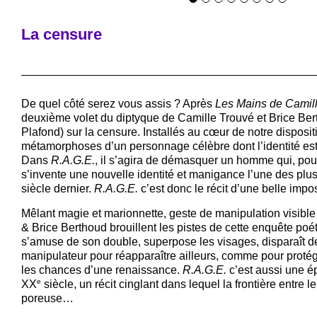
La censure
De quel côté serez vous assis ? Après
Les Mains de Camil
deuxième volet du diptyque de Camille Trouvé et Brice Be
Plafond) sur la censure. Installés au cœur de notre disposit
métamorphoses d’un personnage célèbre dont l’identité est
Dans
R.A.G.E.
, il s’agira de démasquer un homme qui, pou
s’invente une nouvelle identité et manigance l’une des plu
siècle dernier.
R.A.G.E.
c’est donc le récit d’une belle imp
Mêlant magie et marionnette, geste de manipulation visible 
& Brice Berthoud brouillent les pistes de cette enquête poé
s’amuse de son double, superpose les visages, disparaît 
manipulateur pour réapparaître ailleurs, comme pour protége
les chances d’une renaissance.
R.A.G.E.
c’est aussi une ép
e
XX
siècle, un récit cinglant dans lequel la frontière entre le 
poreuse…