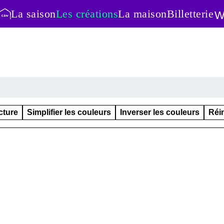
Menu primaire
La saison
Les créations
La maison
Billetterie
ecture
Simplifier les couleurs
Inverser les couleurs
Réin